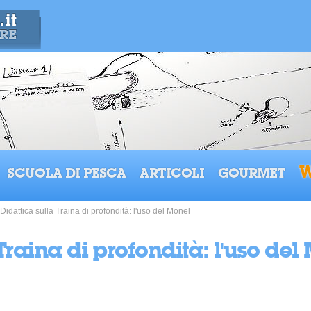
W
SCUOLA DI PESCA
ARTICOLI
GOURMET
Didattica sulla Traina di profondità: l'uso del Monel
Traina di profondità: l'uso del