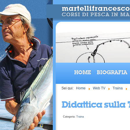
HOME
BIOGRAFIA
Sei qui:
Home
Web TV
Traina
Didattica sulla 
Categoria:
Traina