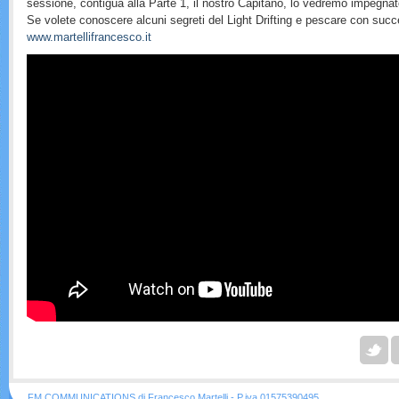
sessione, contigua alla Parte 1, il nostro Capitano, lo vedremo impegnat
Se volete conoscere alcuni segreti del Light Drifting e pescare con succ
www.martellifrancesco.it
FM COMMUNICATIONS di Francesco Martelli - P.iva 01575390495