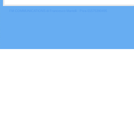
FM COMMUNICATIONS di Francesco Martelli - P.iva 01575390495