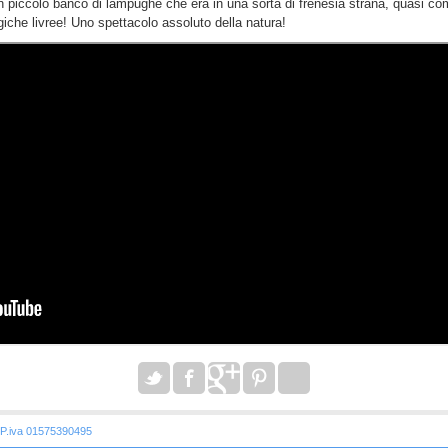
un piccolo banco di lampughe che era in una sorta di frenesia strana, quasi co
iche livree! Uno spettacolo assoluto della natura!
P.iva 01575390495