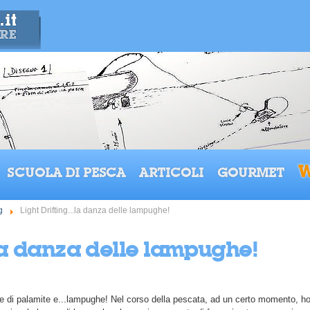
W
SCUOLA DI PESCA
ARTICOLI
GOURMET
g
Light Drifting...la danza delle lampughe!
..la danza delle lampughe!
ure di palamite e...lampughe! Nel corso della pescata, ad un certo momento, 