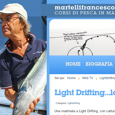
HOME
BIOGRAFIA
Sei qui:
Home
Web TV
Lightdriftin
Light Drifting.
Categoria:
Lightdrifting
Una mattinata a Light Drifting, con catt