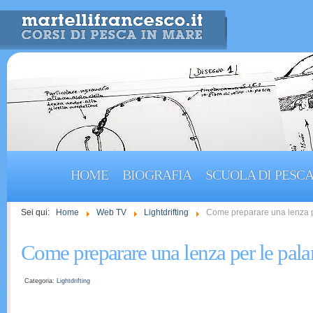
HOME
BIOGRAFIA
SCUOLA DI PESC
Sei qui:
Home
Web TV
Lightdrifting
Come preparare una lenza pe
Come preparare una lenza per le pala
Categoria:
Lightdrifting