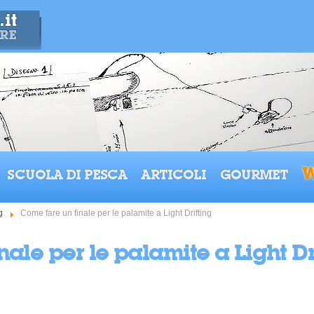
W
SCUOLA DI PESCA
ARTICOLI
GOURMET
g
Come fare un finale per le palamite a Light Drifting
ale per le palamite a Light Dr