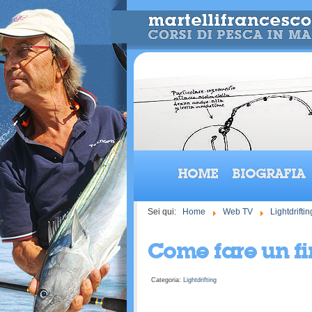
HOME
BIOGRAFIA
Sei qui:
Home
Web TV
Lightdriftin
Come fare un fin
Categoria:
Lightdrifting