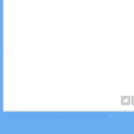
FM COMMUNICATIONS di Francesco Martelli - P.iva 01575390495