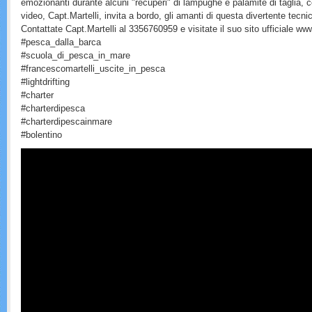
emozionanti durante alcuni "recuperi" di lampughe e palamite di taglia, c
video, Capt.Martelli, invita a bordo, gli amanti di questa divertente tecni
Contattate Capt.Martelli al 3356760959 e visitate il suo sito ufficiale www
#pesca_dalla_barca
#scuola_di_pesca_in_mare
#francescomartelli_uscite_in_pesca
#lightdrifting
#charter
#charterdipesca
#charterdipescainmare
#bolentino