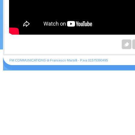
FM COMMUNICATIONS di Francesco Martelli - P.iva 01575390495